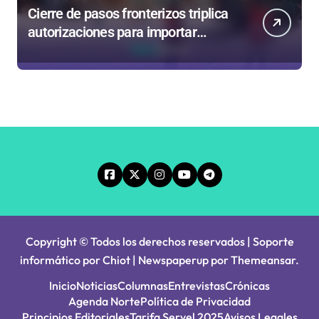
Cierre de pasos fronterizos triplica
autorizaciones para importar
carnes por Paso Jama
Copyright © Todos los derechos reservados | Soporte
informático por Chiot
|
Newspaperup
por
Themeansar
.
Inicio
Noticias
Columnas
Entrevistas
Crónicas
Agenda Norte
Política de Privacidad
Principios Editoriales
Tarifa Servel 2025
Avisos Legales