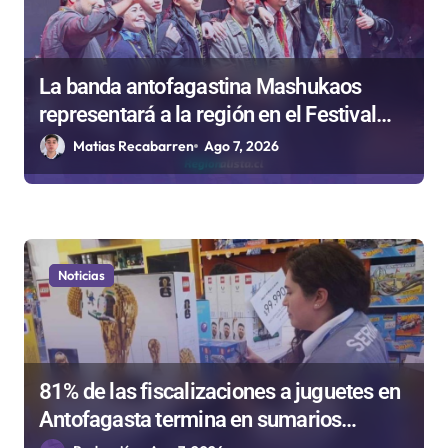
La banda antofagastina Mashukaos
representará a la región en el Festival
Rockódromo de Valparaíso
Matias Recabarren
Ago 7, 2026
Noticias
81% de las fiscalizaciones a juguetes en
Antofagasta termina en sumarios
sanitarios