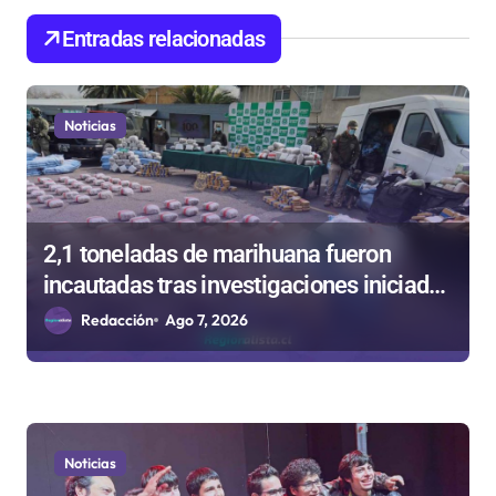
d
Entradas relacionadas
e
e
n
Noticias
t
r
a
2,1 toneladas de marihuana fueron
d
incautadas tras investigaciones iniciadas
a
en Antofagasta
Redacción
Ago 7, 2026
s
Noticias