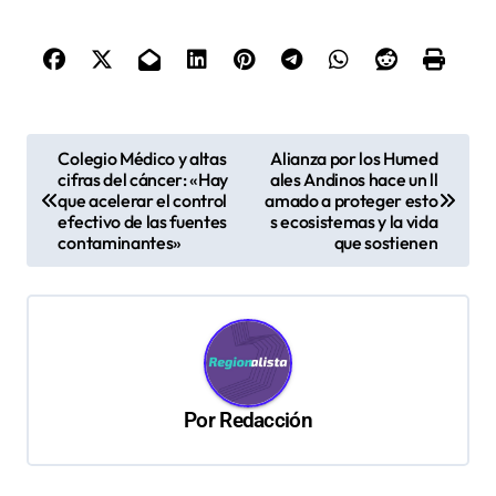
N
Colegio Médico y altas
Alianza por los Humed
cifras del cáncer: «Hay
ales Andinos hace un ll
a
que acelerar el control
amado a proteger esto
v
efectivo de las fuentes
s ecosistemas y la vida
contaminantes»
que sostienen
e
g
a
c
i
Por
Redacción
ó
n