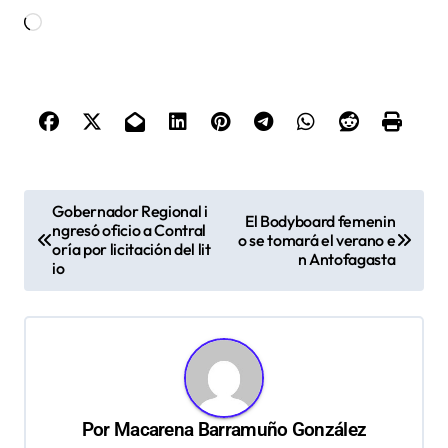
Cargando...
N
Gobernador Regional i
El Bodyboard femenin
ngresó oficio a Contral
a
o se tomará el verano e
oría por licitación del lit
n Antofagasta
v
io
e
g
a
c
Por
Macarena Barramuño González
i