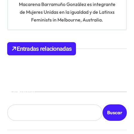
Macarena Barramuño González es integrante
ó
de Mujeres Unidas en la igualdad y de Latinxs
n
Feminists in Melbourne, Australia.
d
e
e
Entradas relacionadas
n
t
r
a
Buscar
d
a
Buscar
s