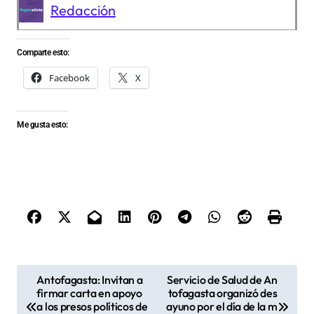
Redacción
Comparte esto:
Facebook
X
Me gusta esto:
N
Antofagasta: Invitan a
Servicio de Salud de An
firmar carta en apoyo
tofagasta organizó des
a
a los presos políticos de
ayuno por el día de la m