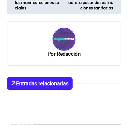
v
las manifestaciones so
adre, a pesar de restric
ciales
ciones sanitarias
e
g
a
c
i
Por
Redacción
ó
n
d
Entradas relacionadas
e
e
n
t
Buscar
r