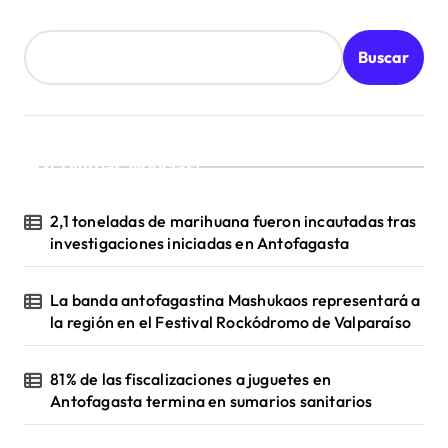
a
d
Buscar
a
s
¡Ultimas Noticias!
2,1 toneladas de marihuana fueron incautadas tras
investigaciones iniciadas en Antofagasta
La banda antofagastina Mashukaos representará a
la región en el Festival Rockódromo de Valparaíso
81% de las fiscalizaciones a juguetes en
Antofagasta termina en sumarios sanitarios