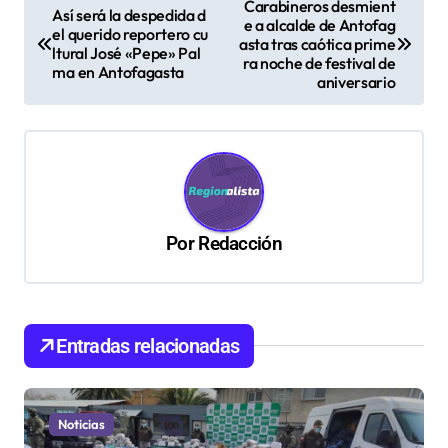
Carabineros desmient
Así será la despedida d
e a alcalde de Antofag
a
el querido reportero cu
asta tras caótica prime
ltural José «Pepe» Pal
v
ra noche de festival de
ma en Antofagasta
aniversario
e
g
a
c
i
Por
Redacción
ó
n
d
Entradas relacionadas
e
e
n
Noticias