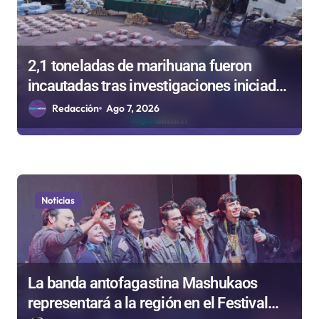
t
r
a
2,1 toneladas de marihuana fueron
d
incautadas tras investigaciones iniciadas
a
en Antofagasta
Redacción
Ago 7, 2026
s
Noticias
La banda antofagastina Mashukaos
representará a la región en el Festival