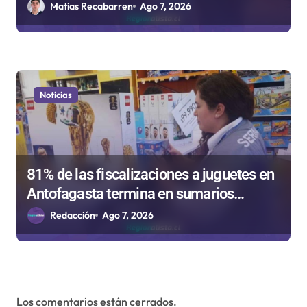
Rockódromo de Valparaíso
Matias Recabarren
Ago 7, 2026
Noticias
81% de las fiscalizaciones a juguetes en
Antofagasta termina en sumarios
sanitarios
Redacción
Ago 7, 2026
Los comentarios están cerrados.