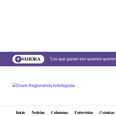
Saltar
al
contenido
#AHORA
“Los que ganan son quienes quieren 
Inicio
Noticias
Columnas
Entrevistas
Crónicas