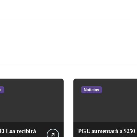
s
Noticias
El Loa recibirá
PGU aumentará a $250