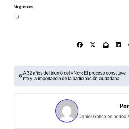
Me gusta esto:
Cargando...
N
A 32 años del triunfo del «No»: El proceso constituye
nte y la importancia de la participación ciudadana
a
v
e
Po
g
Daniel Gatica es periodi