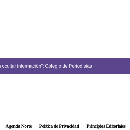
ocultar información”: Colegio de Periodistas cuestiona la “Ley
Parque El Loa re
Agenda Norte
Política de Privacidad
Principios Editoriales