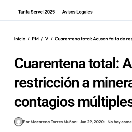
Antofagastino Ángelo Araos es conf
Tarifa Servel 2025
Avisos Legales
Programa de inclusión beneficia a 
“Los que ganan son quienes quieren o
Inicio
PM
V
Cuarentena total: Acusan falta de re
81% de las fiscalizaciones a juguete
Cuarentena total: A
restricción a mine
contagios múltiple
Por Macarena Torres Muñoz
Jun 29, 2020
No hay come