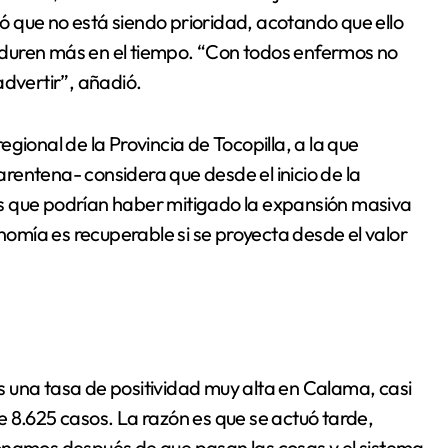
tió que no está siendo prioridad, acotando que ello
duren más en el tiempo. “Con todos enfermos no
advertir”, añadió.
gional de la Provincia de Tocopilla, a la que
rentena- considera que desde el inicio de la
s que podrían haber mitigado la expansión masiva
mía es recuperable si se proyecta desde el valor
 una tasa de positividad muy alta en Calama, casi
 de 8.625 casos. La razón es que se actuó tarde,
onamos después de que pasan las cosas y el sistema