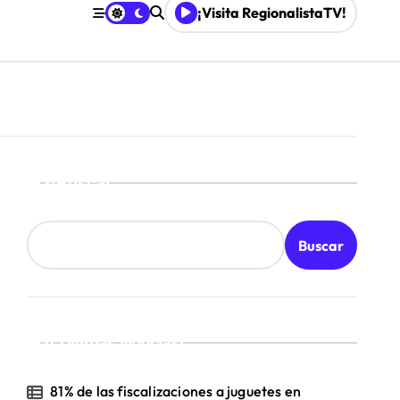
¡Visita RegionalistaTV!
Mordaza 2.0”
Buscar
Buscar
¡Ultimas Noticias!
81% de las fiscalizaciones a juguetes en