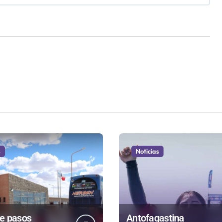
s
Noticias
de pasos
Antofagastina