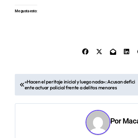
Me gusta esto:
N
«Hacen el peritaje inicial y luego nada»: Acusan defici
ente actuar policial frente a delitos menores
a
v
e
Por
Maca
g