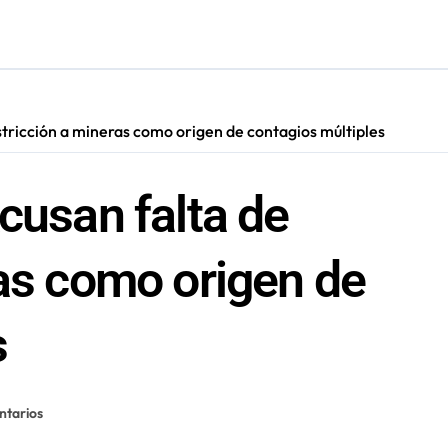
irmado como refuerzo estrella de Unión Española
más de 60 personas en San Pedro de Atacama
cultar información”: Colegio de Periodistas cuestiona la “Ley 
stricción a mineras como origen de contagios múltiples
s en Antofagasta termina en sumarios sanitarios
cusan falta de
ras como origen de
s
ntarios