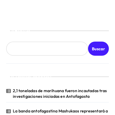
e
e
n
Buscar
t
r
Buscar
a
d
a
s
¡Ultimas Noticias!
2,1 toneladas de marihuana fueron incautadas tras
investigaciones iniciadas en Antofagasta
La banda antofagastina Mashukaos representará a