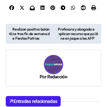
N
Realizan positivo balan
Profesora y abogada e
ce tras fin de semana d
xplican recurso que po
a
e Fiestas Patrias
ne en jaque a las AFP
v
e
g
a
c
Por
Redacción
i
ó
n
Entradas relacionadas
d